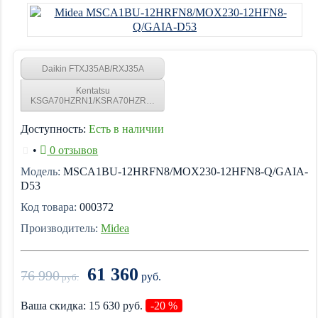
Daikin FTXJ35AB/RXJ35A
Kentatsu
KSGA70HZRN1/KSRA70HZRN1
Доступность:
Есть в наличии
•
0 отзывов
Модель:
MSCA1BU-12HRFN8/MOX230-12HFN8-Q/GAIA-
D53
Код товара:
000372
Производитель:
Midea
61 360
76 990
руб.
руб.
Ваша cкидка:
15 630
руб.
-20 %