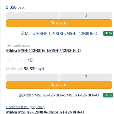
5 350
руб.
Заказать
-30 %
Тепловой насос
Midea MSHP-12N8D6-I/MSHP-12N8D6-O
0
58 530
83 090
руб.
руб.
Заказать
-22 %
Настенный кондиционер
Midea MSFA2-12N8D6-I/MSFA1-12N8D6-O