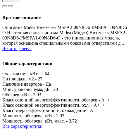
Краткое описание
Описание Midea Breezeless MSFA2-09N8D6-I/MSFA1-09N8D6-
O Настенная сплит-система Midea (Мидеа) Breezeless MSFA2-
09N8D6-I/MSFA1-09N8D6-O - это инновационная модель,
которая оснащена специальными боковыми отверстиями д...
Читать далее...
Общие характеристики
Охлаждение, кВт -
2.64
На площадь, м2 -
27
Наличие инвертора -
Да
Мин. уровень шума, дБ -
20
Обогрев, кВт -
2.93
Класс сезонной энергоэффективности, обогрев -
A++
Класс сезонной энергоэффективности, охл. -
A+++
Класс энергоэффективности, охлаждение -
A
Мощность обогрева, кВт -
2.93
Мощность обогрева, кВт, макс. -
3.72
Все характеристики