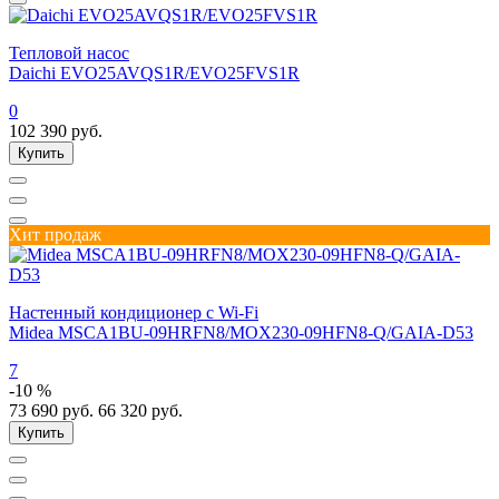
Тепловой насос
Daichi EVO25AVQS1R/EVO25FVS1R
0
102 390
руб.
Купить
Хит продаж
Настенный кондиционер с Wi-Fi
Midea MSCA1BU-09HRFN8/MOX230-09HFN8-Q/GAIA-D53
7
-10 %
73 690
руб.
66 320
руб.
Купить