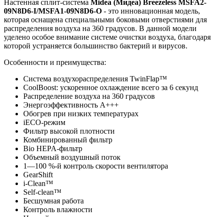
Настенная сплит-система
Midea (Мидеа) Breezeless MSFA2-
09N8D6-I/MSFA1-09N8D6-O
- это инновационная модель,
которая оснащена специальными боковыми отверстиями для
распределения воздуха на 360 градусов. В данной модели
уделено особое внимание системе очистки воздуха, благодаря
которой устраняется большинство бактерий и вирусов.
Особенности и преимущества:
Система воздухораспределения TwinFlap™
CoolBoost: ускоренное охлаждение всего за 6 секунд
Распределение воздуха на 360 градусов
Энергоэффективность А+++
Обогрев при низких температурах
iECO-режим
Фильтр высокой плотности
Комбинированный фильтр
Bio HEPA-фильтр
Объемный воздушный поток
1—100 %-й контроль скорости вентилятора
GearShift
i-Clean™
Self-clean™
Бесшумная работа
Контроль влажности