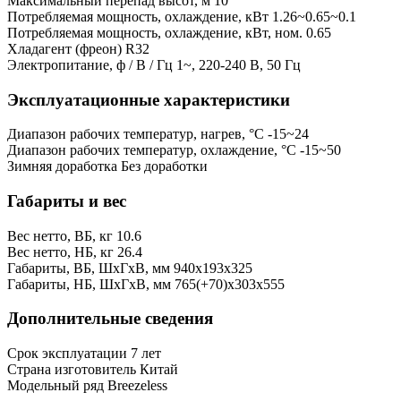
Максимальный перепад высот, м
10
Потребляемая мощность, охлаждение, кВт
1.26~0.65~0.1
Потребляемая мощность, охлаждение, кВт, ном.
0.65
Хладагент (фреон)
R32
Электропитание, ф / В / Гц
1~, 220-240 В, 50 Гц
Эксплуатационные характеристики
Диапазон рабочих температур, нагрев, °C
-15~24
Диапазон рабочих температур, охлаждение, °C
-15~50
Зимняя доработка
Без доработки
Габариты и вес
Вес нетто, ВБ, кг
10.6
Вес нетто, НБ, кг
26.4
Габариты, ВБ, ШхГхВ, мм
940x193x325
Габариты, НБ, ШхГхВ, мм
765(+70)x303x555
Дополнительные сведения
Срок эксплуатации
7 лет
Страна изготовитель
Китай
Модельный ряд
Breezeless