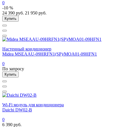
0
-10 %
24 390
руб.
21 950
руб.
Купить
Настенный кондиционер
Midea MSEAAU-09HRFN1(SP)/MOA01-09HFN1
0
По запросу
Купить
Wi-Fi модуль для кондиционера
Daichi DW02-B
0
6 390
руб.