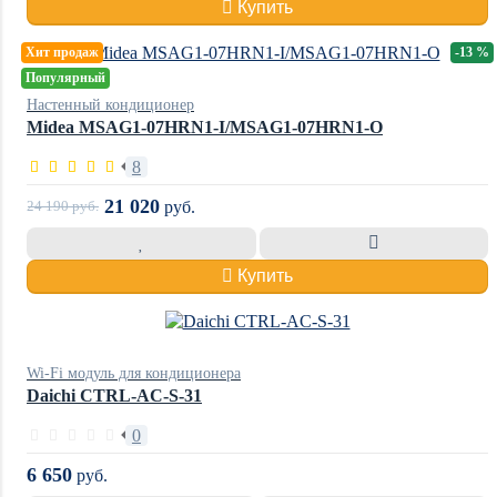
Купить
Хит продаж
-13 %
Популярный
Настенный кондиционер
Midea MSAG1-07HRN1-I/MSAG1-07HRN1-O
8
21 020
24 190
руб.
руб.
Купить
Wi-Fi модуль для кондиционера
Daichi CTRL-AC-S-31
0
6 650
руб.