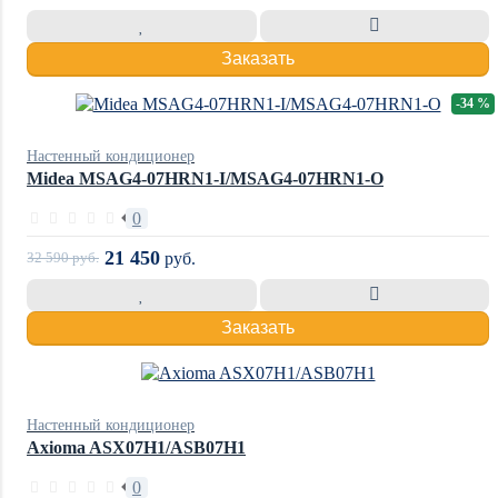
Заказать
-34 %
Настенный кондиционер
Midea MSAG4-07HRN1-I/MSAG4-07HRN1-O
0
21 450
32 590
руб.
руб.
Заказать
Настенный кондиционер
Axioma ASX07H1/ASB07H1
0