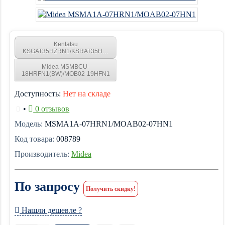
Kentatsu
KSGAT35HZRN1/KSRAT35HZRN1
Midea MSMBCU-
18HRFN1(BW)/MOB02-19HFN1
Доступность:
Нет на складе
•
0 отзывов
Модель:
MSMA1A-07HRN1/MOAB02-07HN1
Код товара:
008789
Производитель:
Midea
По запросу
Получить скидку!
Нашли дешевле ?