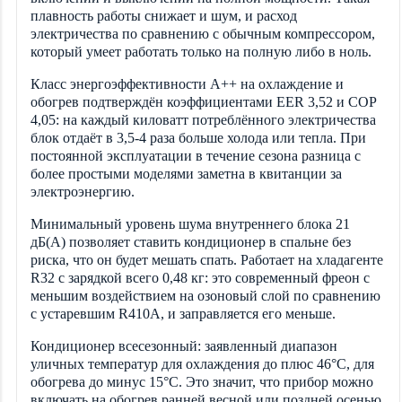
плавность работы снижает и шум, и расход
электричества по сравнению с обычным компрессором,
который умеет работать только на полную либо в ноль.
Класс энергоэффективности A++ на охлаждение и
обогрев подтверждён коэффициентами EER 3,52 и COP
4,05: на каждый киловатт потреблённого электричества
блок отдаёт в 3,5-4 раза больше холода или тепла. При
постоянной эксплуатации в течение сезона разница с
более простыми моделями заметна в квитанции за
электроэнергию.
Минимальный уровень шума внутреннего блока 21
дБ(А) позволяет ставить кондиционер в спальне без
риска, что он будет мешать спать. Работает на хладагенте
R32 с зарядкой всего 0,48 кг: это современный фреон с
меньшим воздействием на озоновый слой по сравнению
с устаревшим R410A, и заправляется его меньше.
Кондиционер всесезонный: заявленный диапазон
уличных температур для охлаждения до плюс 46°C, для
обогрева до минус 15°C. Это значит, что прибор можно
включать на обогрев ранней весной или поздней осенью,