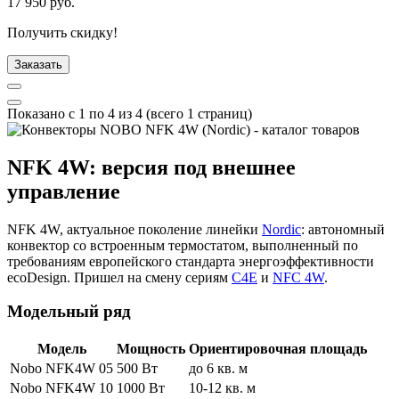
17 950
руб.
Получить скидку!
Заказать
Показано с 1 по 4 из 4 (всего 1 страниц)
NFK 4W: версия под внешнее
управление
NFK 4W, актуальное поколение линейки
Nordic
: автономный
конвектор со встроенным термостатом, выполненный по
требованиям европейского стандарта энергоэффективности
ecoDesign. Пришел на смену сериям
C4E
и
NFC 4W
.
Модельный ряд
Модель
Мощность
Ориентировочная площадь
Nobo NFK4W 05
500 Вт
до 6 кв. м
Nobo NFK4W 10
1000 Вт
10-12 кв. м