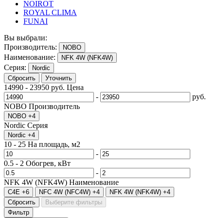
NOIROT
ROYAL CLIMA
FUNAI
Вы выбрали:
Производитель:
NOBO
Наименование:
NFK 4W (NFK4W)
Серия:
Nordic
Сбросить
Уточнить
14990
-
23950
руб.
Цена
-
руб.
NOBO
Производитель
NOBO
+4
Nordic
Серия
Nordic
+4
10
-
25
На площадь, м2
-
0.5
-
2
Обогрев, кВт
-
NFK 4W (NFK4W)
Наименование
C4E
+6
NFC 4W (NFC4W)
+4
NFK 4W (NFK4W)
+4
Сбросить
Выберите фильтры
Фильтр