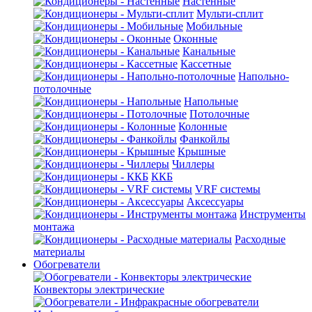
Настенные
Мульти-сплит
Мобильные
Оконные
Канальные
Кассетные
Напольно-
потолочные
Напольные
Потолочные
Колонные
Фанкойлы
Крышные
Чиллеры
ККБ
VRF системы
Аксессуары
Инструменты
монтажа
Расходные
материалы
Обогреватели
Конвекторы электрические