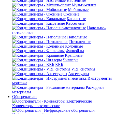
Настенные
Мульти-сплит
Мобильные
Оконные
Канальные
Кассетные
Напольно-
потолочные
Напольные
Потолочные
Колонные
Фанкойлы
Крышные
Чиллеры
ККБ
VRF системы
Аксессуары
Инструменты
монтажа
Расходные
материалы
Обогреватели
Конвекторы электрические