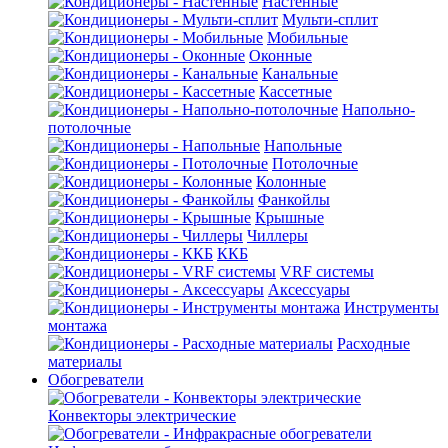
Настенные
Мульти-сплит
Мобильные
Оконные
Канальные
Кассетные
Напольно-
потолочные
Напольные
Потолочные
Колонные
Фанкойлы
Крышные
Чиллеры
ККБ
VRF системы
Аксессуары
Инструменты
монтажа
Расходные
материалы
Обогреватели
Конвекторы электрические