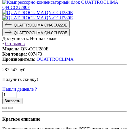
QUATTROCLIMA QN-CCU220E
QUATTROCLIMA QN-CCU350E
Доступность:
Нет на складе
•
0 отзывов
Модель:
QN-CCU280E
Код товара:
007473
Производитель:
QUATTROCLIMA
287 547
руб.
Получить скидку!
Нашли дешевле ?
Заказать
Краткое описание
Компрессорно-конденсаторные блоки (ККБ) используются для