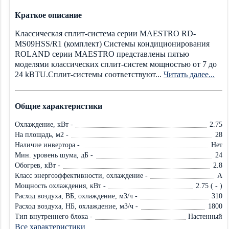
Краткое описание
Классическая сплит-система серии MAESTRO RD-
MS09HSS/R1 (комплект) Системы кондиционирования
ROLAND серии MAESTRO представлены пятью
моделями классических сплит-систем мощностью от 7 до
24 kBTU.Сплит-системы соответствуют...
Читать далее...
Общие характеристики
Охлаждение, кВт -
2.75
На площадь, м2 -
28
Наличие инвертора -
Нет
Мин. уровень шума, дБ -
24
Обогрев, кВт -
2.8
Класс энергоэффективности, охлаждение -
A
Мощность охлаждения, кВт -
2.75 ( - )
Расход воздуха, ВБ, охлаждение, м3/ч -
310
Расход воздуха, НБ, охлаждение, м3/ч -
1800
Тип внутреннего блока -
Настенный
Все характеристики