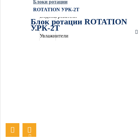
Блоки ротации
ROTATION УРК-2Т
Водонагреватели
Блок ротации ROTATION
УРК-2Т
Увлажнители
воздуха
Очистители
воздуха
Осушители
воздуха
Отопление
Вентиляция