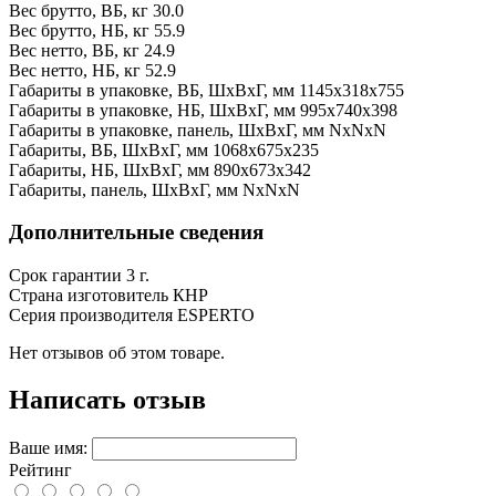
Вес брутто, ВБ, кг
30.0
Вес брутто, НБ, кг
55.9
Вес нетто, ВБ, кг
24.9
Вес нетто, НБ, кг
52.9
Габариты в упаковке, ВБ, ШxВxГ, мм
1145x318x755
Габариты в упаковке, НБ, ШxВxГ, мм
995x740x398
Габариты в упаковке, панель, ШxВxГ, мм
NxNxN
Габариты, ВБ, ШxВxГ, мм
1068x675x235
Габариты, НБ, ШxВxГ, мм
890x673x342
Габариты, панель, ШxВxГ, мм
NxNxN
Дополнительные сведения
Срок гарантии
3 г.
Страна изготовитель
КНР
Серия производителя
ESPERTO
Нет отзывов об этом товаре.
Написать отзыв
Ваше имя:
Рейтинг