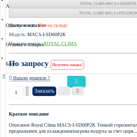
ROYAL CLIMA MACS-I-SD50P2K
Акции
ROYAL CLIMA MACS-I-PD220P2
Отзывы о магазине
Доступность:
Нет на складе
Модель:
MACS-I-SD60P2K
Производитель:
ROYAL CLIMA
Отзывы о товарах
По запросу
Блог
Получить скидку!
Нашли дешевле ?
Заказать
Краткое описание
Описание Royal Clima MACS-I-SD60P2K Тонкий горизонталь
предназначен для охлаждения/нагрева воздуха за счет цирк..