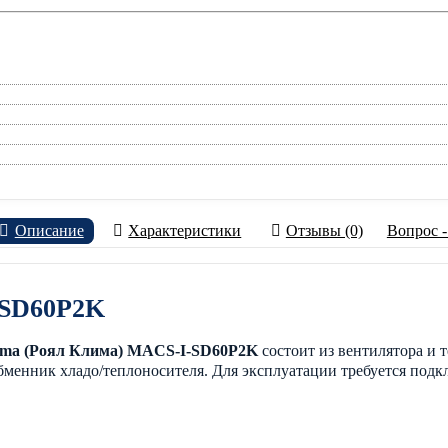
Описание
Характеристики
Отзывы (0)
Вопрос -
-SD60P2K
lima (Роял Клима) MACS-I-SD60P2K
состоит из вентилятора и 
бменник хладо/теплоносителя. Для эксплуатации требуется подк