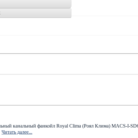
K
ный канальный фанкойл Royal Clima (Роял Клима) MACS-I-SD6
.
Читать далее...