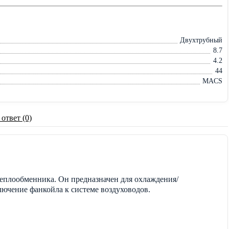
Двухтрубный
8.7
4.2
44
MACS
 ответ (0)
теплообменника. Он предназначен для охлаждения/
лючение фанкойла к системе воздуховодов.