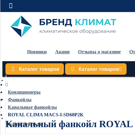
Новинки
Акции
Отзывы о магазине
От
Каталог товаров
Каталог товаров
Кондиционеры
Кондиционеры
Фанкойлы
Обогреватели
Канальные фанкойлы
ROYAL CLIMA MACS-I-SD60P2K
Канальный фанкойл ROYAL
Водонагреватели