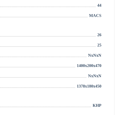
44
MACS
26
25
NxNxN
1400x200x470
NxNxN
1378x180x450
КНР