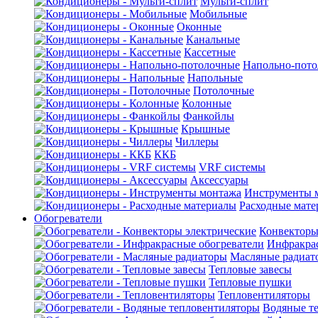
Мульти-сплит
Мобильные
Оконные
Канальные
Кассетные
Напольно-пот
Напольные
Потолочные
Колонные
Фанкойлы
Крышные
Чиллеры
ККБ
VRF системы
Аксессуары
Инструменты 
Расходные мат
Обогреватели
Конвекторы
Инфракрас
Масляные радиат
Тепловые завесы
Тепловые пушки
Тепловентиляторы
Водяные т