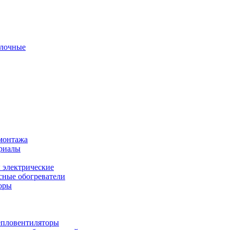
олочные
монтажа
ериалы
 электрические
ные обогреватели
оры
епловентиляторы