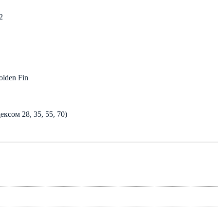
2
lden Fin
ксом 28, 35, 55, 70)