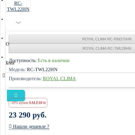
Акции
Отзывы о магазине
ROYAL CLIMA RC-RND70HN
Отзывы о товарах
ROYAL CLIMA RC-TWL28HN
Доступность:
Есть в наличии
Блог
Модель:
RC-TWL22HN
Производитель:
ROYAL CLIMA
-10% купон
SALE10
23 290 руб.
Нашли дешевле ?