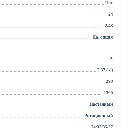
Нет
24
2.48
Да, опция
A
2.37 ( - )
290
1300
Настенный
Ротационный
24/32/35/37