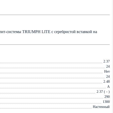
ит-системы TRIUMPH LITE с серебристой вставкой на
2.37
24
Нет
24
2.48
A
2.37 ( - )
290
1300
Настенный