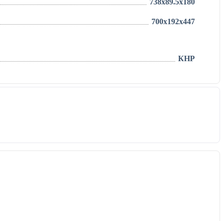
738x89.5x180
700x192x447
КНР