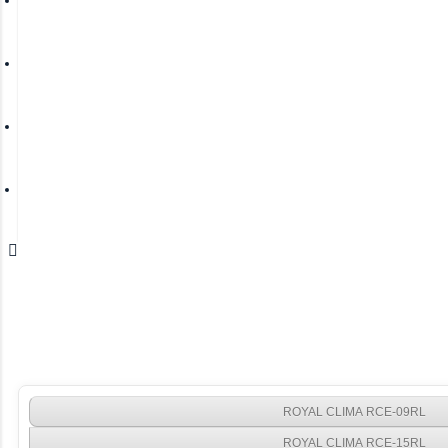
Акции
Отзывы о магазине
Отзывы о товарах
Блог
ROYAL CLIMA RCE-09RL
ROYAL CLIMA RCE-15RL