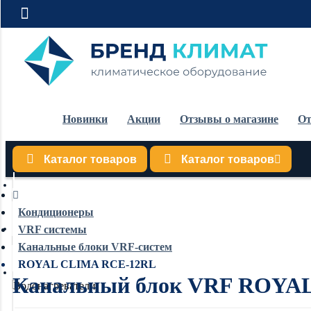
Новинки
Акции
Отзывы о магазине
От
Каталог товаров
Каталог товаров
Кондиционеры
Кондиционеры
VRF системы
Обогреватели
Канальные блоки VRF-систем
ROYAL CLIMA RCE-12RL
Канальный блок VRF ROYA
Водонагреватели