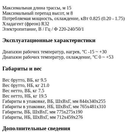
Максимальная длина трассы, м
15
Максимальный перепад высот, м
8
Потребляемая мощность, охлаждение, кВт
0.825 (0.20 - 1.75)
Хладагент (фреон)
R32
Электропитание, В / Гц / Ф
220-240/50/1
Эксплуатационные характеристики
Диапазон рабочих температур, нагрев, °C
-15 ~ +30
Диапазон рабочих температур, охлаждение, °C
0 ~ +53
Габариты и вес
Вес брутто, ВБ, кг
9.5
Вес брутто, НБ, кг
21.0
Вес нетто, ВБ, кг
7.5
Вес нетто, НБ, кг
19.5
Габариты в упаковке, ВБ, ШxВxГ, мм
844x340x255
Габариты в упаковке, НБ, ШxВxГ, мм
765x481x310
Габариты, ВБ, ШxВxГ, мм
775x275x190
Габариты, НБ, ШxВxГ, мм
712x459x276
Дополнительные сведения