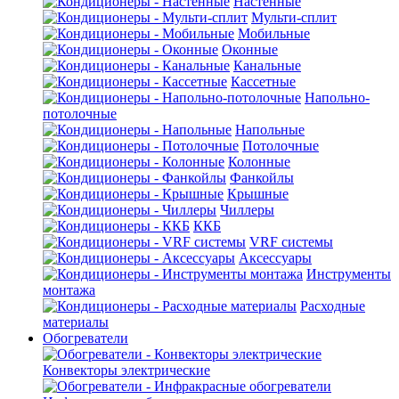
Настенные
Мульти-сплит
Мобильные
Оконные
Канальные
Кассетные
Напольно-
потолочные
Напольные
Потолочные
Колонные
Фанкойлы
Крышные
Чиллеры
ККБ
VRF системы
Аксессуары
Инструменты
монтажа
Расходные
материалы
Обогреватели
Конвекторы электрические