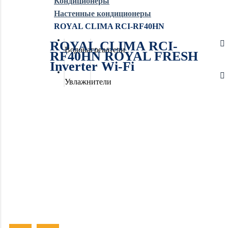
Кондиционеры
Настенные кондиционеры
Обогреватели
ROYAL CLIMA RCI-RF40HN
ROYAL CLIMA RCI-
Водонагреватели
RF40HN ROYAL FRESH
Inverter Wi-Fi
Увлажнители
воздуха
Очистители
воздуха
Осушители
воздуха
Отопление