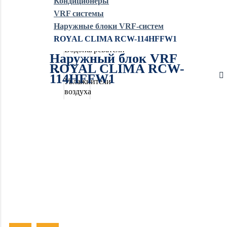
Кондиционеры
VRF системы
Обогреватели
Наружные блоки VRF-систем
ROYAL CLIMA RCW-114HFFW1
Водонагреватели
Наружный блок VRF
ROYAL CLIMA RCW-
114HFFW1
Увлажнители
воздуха
Очистители
воздуха
Осушители
воздуха
Отопление