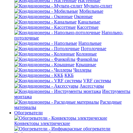
Настенные
Мульти-сплит
Мобильные
Оконные
Канальные
Кассетные
Напольно-
потолочные
Напольные
Потолочные
Колонные
Фанкойлы
Крышные
Чиллеры
ККБ
VRF системы
Аксессуары
Инструменты
монтажа
Расходные
материалы
Обогреватели
Конвекторы электрические