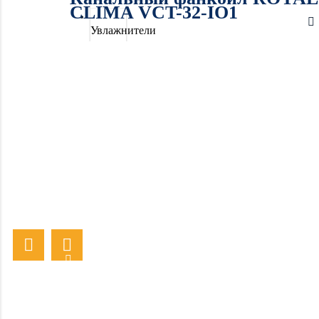
CLIMA VCT-32-IO1
Увлажнители
воздуха
Очистители
воздуха
Осушители
воздуха
Отопление
Вентиляция
Системы
водоочистки