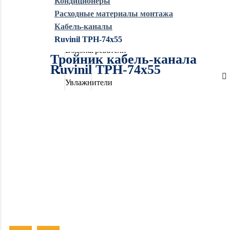
Кондиционеры
Расходные материалы монтажа
Обогреватели
Кабель-каналы
Ruvinil ТРН-74х55
Водонагреватели
Тройник кабель-канала
Ruvinil ТРН-74х55
Увлажнители
воздуха
Очистители
воздуха
Осушители
воздуха
Отопление