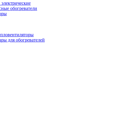
 электрические
ные обогреватели
оры
епловентиляторы
ары для обогревателей