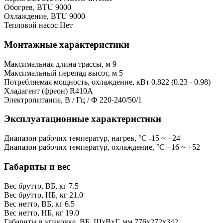
Обогрев, BTU
9000
Охлаждение, BTU
9000
Тепловой насос
Нет
Монтажные характеристики
Максимальная длина трассы, м
9
Максимальный перепад высот, м
5
Потребляемая мощность, охлаждение, кВт
0.822 (0.23 - 0.98)
Хладагент (фреон)
R410A
Электропитание, В / Гц / Ф
220-240/50/1
Эксплуатационные характеристики
Диапазон рабочих температур, нагрев, °C
-15 ~ +24
Диапазон рабочих температур, охлаждение, °C
+16 ~ +52
Габариты и вес
Вес брутто, ВБ, кг
7.5
Вес брутто, НБ, кг
21.0
Вес нетто, ВБ, кг
6.5
Вес нетто, НБ, кг
19.0
Габариты в упаковке, ВБ, ШxВxГ, мм
776x272x342