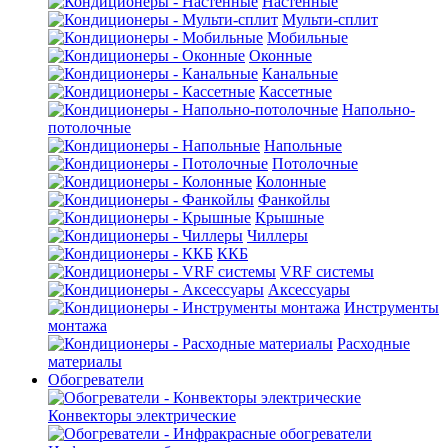
Настенные
Мульти-сплит
Мобильные
Оконные
Канальные
Кассетные
Напольно-
потолочные
Напольные
Потолочные
Колонные
Фанкойлы
Крышные
Чиллеры
ККБ
VRF системы
Аксессуары
Инструменты
монтажа
Расходные
материалы
Обогреватели
Конвекторы электрические