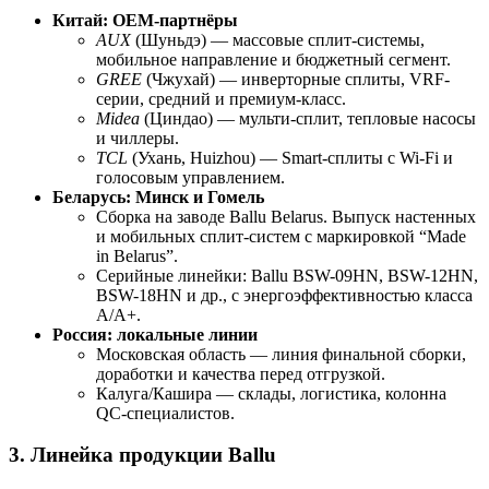
Китай: OEM-партнёры
AUX
(Шуньдэ) — массовые сплит-системы,
мобильное направление и бюджетный сегмент.
GREE
(Чжухай) — инверторные сплиты, VRF-
серии, средний и премиум-класс.
Midea
(Циндао) — мульти-сплит, тепловые насосы
и чиллеры.
TCL
(Ухань, Huizhou) — Smart-сплиты с Wi-Fi и
голосовым управлением.
Беларусь: Минск и Гомель
Сборка на заводе Ballu Belarus. Выпуск настенных
и мобильных сплит-систем с маркировкой “Made
in Belarus”.
Серийные линейки: Ballu BSW-09HN, BSW-12HN,
BSW-18HN и др., с энергоэффективностью класса
A/A+.
Россия: локальные линии
Московская область — линия финальной сборки,
доработки и качества перед отгрузкой.
Калуга/Кашира — склады, логистика, колонна
QC-специалистов.
3. Линейка продукции Ballu