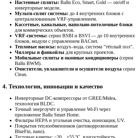
Настенные сплиты:
Ballu Eco, Smart, Gold — on/off и
инверторные модели.
Мульти-сплит системы:
до 4 внутренних блоков с
централизованным VRF-управлением.
Кассетные, канальные, напольно-потолочные блоки
для коммерческих объектов.
VRF-системы:
серии BSBI и BSVI — до 10 внутренних
блоков, модули с управлением BACnet.
Тепловые насосы:
воздух–вода, система "тёплый пол".
Чиллеры и фанкойлы
для крупных проектов.
Мобильные сплиты и оконные кондиционеры
(серии
Ballu BWM).
Очистители, увлажнители и осушители воздуха
серии
Clean.
4. Технологии, инновации и качество
Инверторные DC-компрессоры от GREE/Midea,
технология BLDC.
Точный энергоучёт и управление Wi-Fi через
приложение Ballu Smart Home.
Фильтры HEPA и угольная очистка, ионизация, UV.
Покрытия теплообменников (антикоррозионные
BlueFin, nano).
Тестовые камеры: −20…+55 °C, влагостойкость,