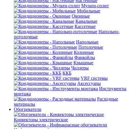
Настенные
Мульти-сплит
Мобильные
Оконные
Канальные
Кассетные
Напольно-
потолочные
Напольные
Потолочные
Колонные
Фанкойлы
Крышные
Чиллеры
ККБ
VRF системы
Аксессуары
Инструменты
монтажа
Расходные
материалы
Обогреватели
Конвекторы электрические