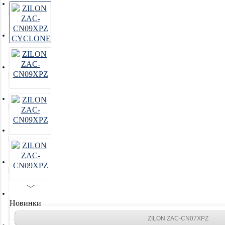
Увлажнители воздуха
Очистители воздуха
Осушители воздуха
Отопление
Вентиляция
Системы водоочистки
Новинки
ZILON ZAC-CN07XPZ