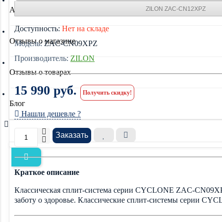
ZILON ZAC-CN12XPZ
Акции
Доступность:
Нет на складе
Отзывы о магазине
Модель:
ZAC-CN09XPZ
Производитель:
ZILON
Отзывы о товарах
15 990 руб.
Получить скидку!
Блог
Нашли дешевле ?
Заказать
Краткое описание
Классическая сплит-система серии CYCLONE ZAC-CN09XPZ
заботу о здоровье. Классические сплит-системы серии CYC