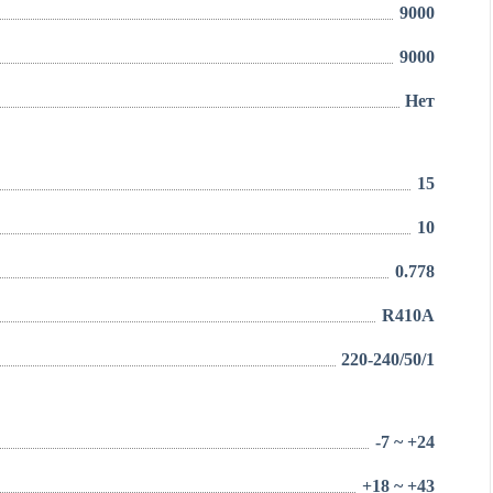
9000
9000
Нет
15
10
0.778
R410A
220-240/50/1
-7 ~ +24
+18 ~ +43