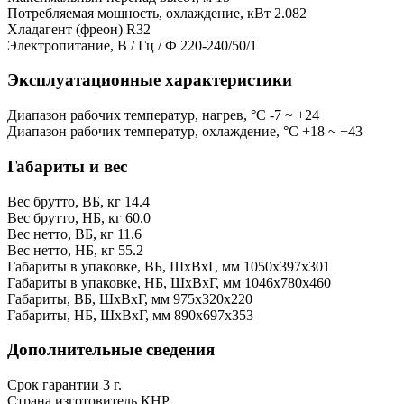
Потребляемая мощность, охлаждение, кВт
2.082
Хладагент (фреон)
R32
Электропитание, В / Гц / Ф
220-240/50/1
Эксплуатационные характеристики
Диапазон рабочих температур, нагрев, °C
-7 ~ +24
Диапазон рабочих температур, охлаждение, °C
+18 ~ +43
Габариты и вес
Вес брутто, ВБ, кг
14.4
Вес брутто, НБ, кг
60.0
Вес нетто, ВБ, кг
11.6
Вес нетто, НБ, кг
55.2
Габариты в упаковке, ВБ, ШxВxГ, мм
1050x397x301
Габариты в упаковке, НБ, ШxВxГ, мм
1046x780x460
Габариты, ВБ, ШxВxГ, мм
975x320x220
Габариты, НБ, ШxВxГ, мм
890x697x353
Дополнительные сведения
Срок гарантии
3 г.
Страна изготовитель
КНР