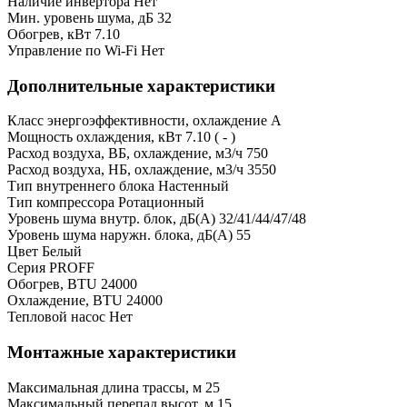
Наличие инвертора
Нет
Мин. уровень шума, дБ
32
Обогрев, кВт
7.10
Управление по Wi-Fi
Нет
Дополнительные характеристики
Класс энергоэффективности, охлаждение
A
Мощность охлаждения, кВт
7.10 ( - )
Расход воздуха, ВБ, охлаждение, м3/ч
750
Расход воздуха, НБ, охлаждение, м3/ч
3550
Тип внутреннего блока
Настенный
Тип компрессора
Ротационный
Уровень шума внутр. блок, дБ(А)
32/41/44/47/48
Уровень шума наружн. блока, дБ(А)
55
Цвет
Белый
Серия
PROFF
Обогрев, BTU
24000
Охлаждение, BTU
24000
Тепловой насос
Нет
Монтажные характеристики
Максимальная длина трассы, м
25
Максимальный перепад высот, м
15