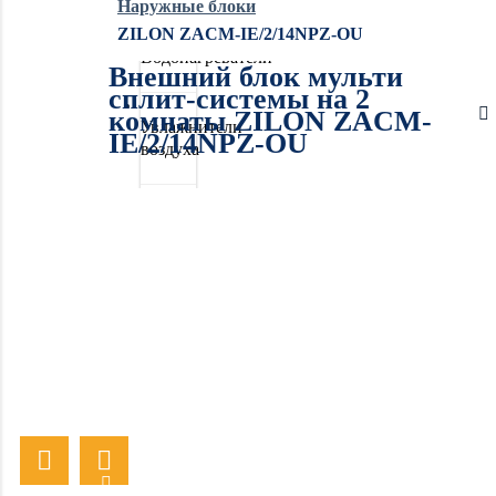
Наружные блоки
ZILON ZACM-IE/2/14NPZ-OU
Водонагреватели
Внешний блок мульти
сплит-системы на 2
комнаты ZILON ZACM-
Увлажнители
IE/2/14NPZ-OU
воздуха
Очистители
воздуха
Осушители
воздуха
Отопление
Вентиляция