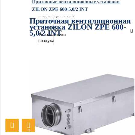
Приточные вентиляционные установки
ZILON ZPE 600-5,0/2 INT
Водонагреватели
Приточная вентиляционная
установка ZILON ZPE 600-
5,0/2 INT
Увлажнители
воздуха
Очистители
воздуха
Осушители
воздуха
Отопление
Вентиляция