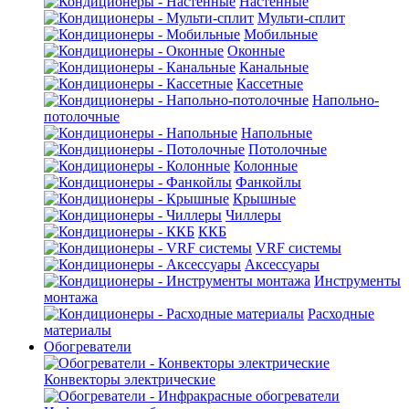
Настенные
Мульти-сплит
Мобильные
Оконные
Канальные
Кассетные
Напольно-
потолочные
Напольные
Потолочные
Колонные
Фанкойлы
Крышные
Чиллеры
ККБ
VRF системы
Аксессуары
Инструменты
монтажа
Расходные
материалы
Обогреватели
Конвекторы электрические