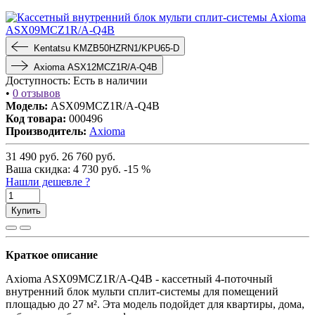
Kentatsu KMZB50HZRN1/KPU65-D
Axioma ASX12MCZ1R/A-Q4B
Доступность:
Есть в наличии
•
0 отзывов
Модель:
ASX09MCZ1R/A-Q4B
Код товара:
000496
Производитель:
Axioma
31 490
руб.
26 760
руб.
Ваша cкидка:
4 730
руб.
-15 %
Нашли дешевле ?
Купить
Краткое описание
Axioma ASX09MCZ1R/A-Q4B - кассетный 4-поточный
внутренний блок мульти сплит-системы для помещений
площадью до 27 м². Эта модель подойдет для квартиры, дома,