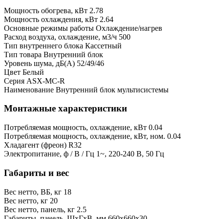
Мощность обогрева, кВт
2.78
Мощность охлаждения, кВт
2.64
Основные режимы работы
Охлаждение/нагрев
Расход воздуха, охлаждение, м3/ч
500
Тип внутреннего блока
Кассетный
Тип товара
Внутренний блок
Уровень шума, дБ(А)
52/49/46
Цвет
Белый
Серия
ASX-MC-R
Наименование
Внутренний блок мультисистемы
Монтажные характеристики
Потребляемая мощность, охлаждение, кВт
0.04
Потребляемая мощность, охлаждение, кВт, ном.
0.04
Хладагент (фреон)
R32
Электропитание, ф / В / Гц
1~, 220-240 В, 50 Гц
Габариты и вес
Вес нетто, ВБ, кг
18
Вес нетто, кг
20
Вес нетто, панель, кг
2.5
Габариты, панель, ШхГхВ, мм
660x660x30