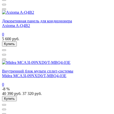
Декоративная панель для кондиционера
Axioma A-Q4B2
0
5 600
руб.
Купить
Внутренний блок мульти сплит-системы
Midea MCA3I-09NXD0/T-MBQ4-03E
0
-8 %
40 390
руб.
37 320
руб.
Купить