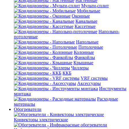
Настенные
Мульти-сплит
Мобильные
Оконные
Канальные
Кассетные
Напольно-
потолочные
Напольные
Потолочные
Колонные
Фанкойлы
Крышные
Чиллеры
ККБ
VRF системы
Аксессуары
Инструменты
монтажа
Расходные
материалы
Обогреватели
Конвекторы электрические