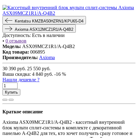
Kentatsu KMZBA50HZRN1/KPU65-D4
Axioma ASX12MCZ1R1/A-Q4B2
Доступность:
Есть в наличии
•
0 отзывов
Модель:
ASX09MCZ1R1/A-Q4B2
Код товара:
006895
Производитель:
Axioma
30 390
руб.
25 550
руб.
Ваша cкидка:
4 840
руб.
-16 %
Нашли дешевле ?
Купить
Краткое описание
Axioma ASX09MCZ1R1/A-Q4B2 - кассетный внутренний
блок мульти сплит-системы в комплекте с декоративной
панелью A-Q4B2 для тех, кто хочет получить сразу готовое и