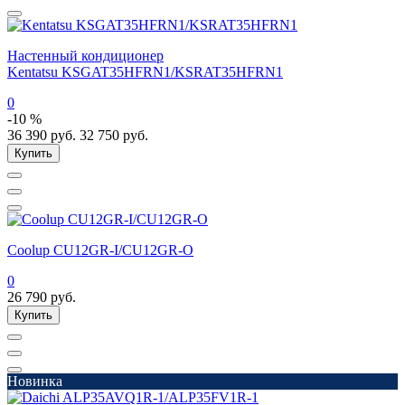
Настенный кондиционер
Kentatsu KSGAT35HFRN1/KSRAT35HFRN1
0
-10 %
36 390
руб.
32 750
руб.
Купить
Coolup CU12GR-I/CU12GR-O
0
26 790
руб.
Купить
Новинка