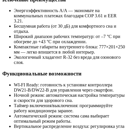
Энергоэффективность A/A — экономьте на
коммунальных платежах благодаря COP 3.61 и EER
3.21.
Бесшумная работа (от 30 дБ) для комфортного сна и
отдыха.
Широкий диапазон рабочих температур: от –7 °C при
обогреве до +43 °C при охлаждении.
Компактные габариты внутреннего блока: 777×201×250
мм — легко впишется в любой интерьер.
Экологичный хладагент R-32 без вреда для озонового
слоя.
Функциональные возможности
WI-FI Ready: готовность к установке контроллера
DW21-B/DW22-B для управления через смартфон.
Ночной режим: автоматическая настройка температуры
и скорости для здорового сна.
Таймер включения/выключения: программируйте
работу кондиционера заранее.
Автоматический режим: система сама выбирает
оптимальный режим работы.
Вертикальное распределение воздуха: регулировка угла