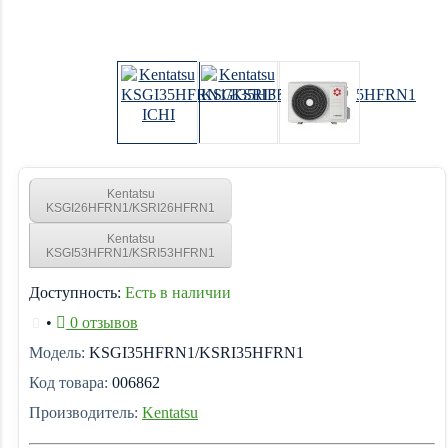
Kentatsu
KSGI26HFRN1/KSRI26HFRN1
Kentatsu
KSGI53HFRN1/KSRI53HFRN1
Доступность:
Есть в наличии
•
0 отзывов
Модель:
KSGI35HFRN1/KSRI35HFRN1
Код товара:
006862
Производитель:
Kentatsu