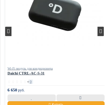
Wi-Fi модуль для кондиционера
Daichi CTRL-AC-S-31
0
6 650
руб.
Купить