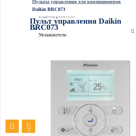
Пульты управления для кондиционеров
Daikin BRC073
Водонагреватели
Пульт управления Daikin
BRC073
Увлажнители
воздуха
Очистители
воздуха
Осушители
воздуха
Отопление
Вентиляция