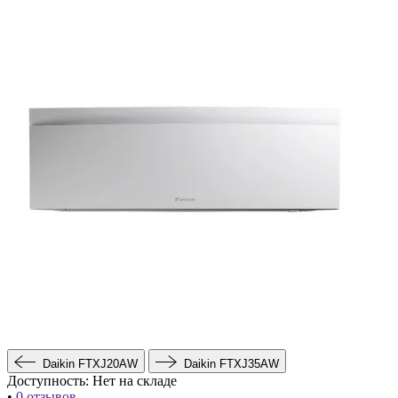
Daikin FTXJ20AW
Daikin FTXJ35AW
Доступность:
Нет на складе
•
0 отзывов