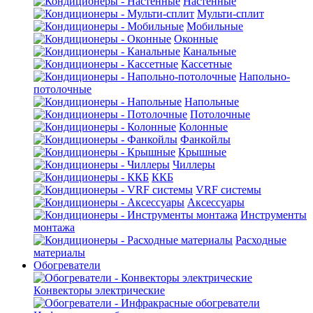
Настенные
Мульти-сплит
Мобильные
Оконные
Канальные
Кассетные
Напольно-
потолочные
Напольные
Потолочные
Колонные
Фанкойлы
Крышные
Чиллеры
ККБ
VRF системы
Аксессуары
Инструменты
монтажа
Расходные
материалы
Обогреватели
Конвекторы электрические