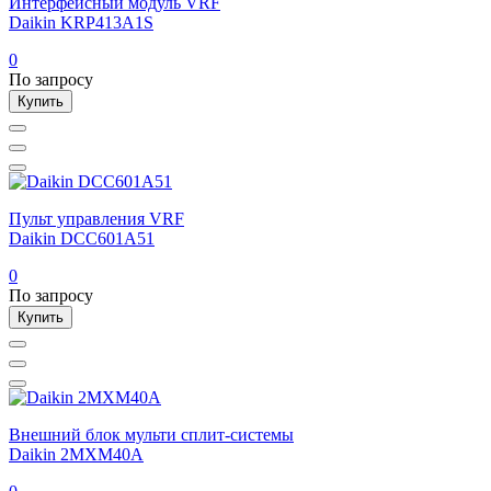
Интерфейсный модуль VRF
Daikin KRP413A1S
0
По запросу
Купить
Пульт управления VRF
Daikin DCC601A51
0
По запросу
Купить
Внешний блок мульти сплит-системы
Daikin 2MXM40A