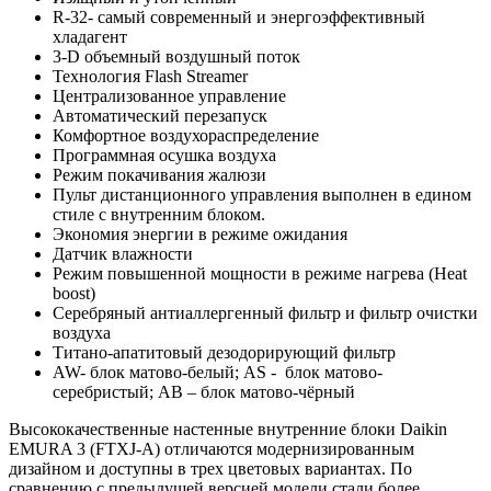
R-32- самый современный и энергоэффективный
хладагент
3-D объемный воздушный поток
Технология Flash Streamer
Централизованное управление
Автоматический перезапуск
Комфортное воздухораспределение
Программная осушка воздуха
Режим покачивания жалюзи
Пульт дистанционного управления выполнен в едином
стиле с внутренним блоком.
Экономия энергии в режиме ожидания
Датчик влажности
Режим повышенной мощности в режиме нагрева (Heat
boost)
Серебряный антиаллергенный фильтр и фильтр очистки
воздуха
Титано-апатитовый дезодорирующий фильтр
AW- блок матово-белый; AS - блок матово-
серебристый; AB – блок матово-чёрный
Высококачественные настенные внутренние блоки Daikin
EMURA 3 (FTXJ-A) отличаются модернизированным
дизайном и доступны в трех цветовых вариантах. По
сравнению с предыдущей версией модели стали более