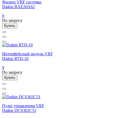
Фильтр VRF системы
Daikin BAE20A62
0
По запросу
Купить
Интерфейсный модуль VRF
Daikin RTD-10
0
По запросу
Купить
Пульт управления VRF
Daikin DCS302C51