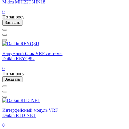
Midea MIH22T3HN18
0
По запросу
Заказать
Наружный блок VRF системы
Daikin REYQ8U
0
По запросу
Заказать
Интерфейсный модуль VRF
Daikin RTD-NET
0