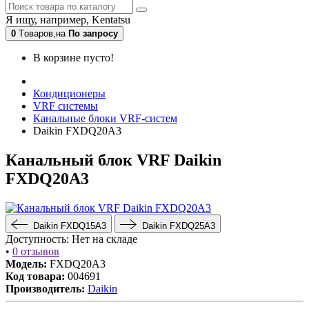
Я ищу, например,
Kentatsu
0
Tоваров,
на
По запросу
В корзине пусто!
Кондиционеры
VRF системы
Канальные блоки VRF-систем
Daikin FXDQ20A3
Канальный блок VRF Daikin
FXDQ20A3
Daikin FXDQ15A3
Daikin FXDQ25A3
Доступность:
Нет на складе
•
0 отзывов
Модель:
FXDQ20A3
Код товара:
004691
Производитель:
Daikin