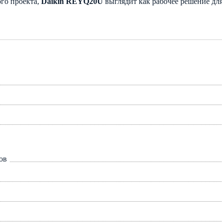
ого проекта,
Daikin REYQ20U
выглядит как рабочее решение дл
ов