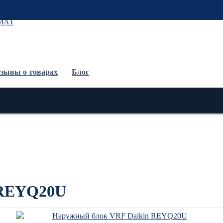
До
зывы о товарах
Блог
 REYQ20U