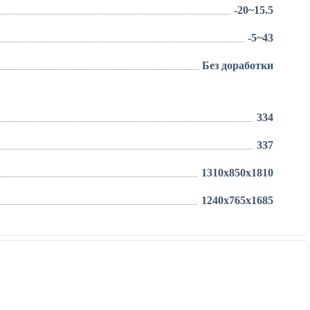
-20~15.5
-5~43
Без доработки
334
337
1310x850x1810
1240x765x1685