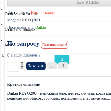
Daikin REMQ5U
Доступность:
Нет на складе
Отзывы о магазине
Модель:
REYQ20U
Производитель:
Daikin
Отзывы о товарах
По запросу
Блог
Получить скидку!
Нашли дешевле ?
Заказать
Краткое описание
Daikin REYQ20U - наружный блок для тех случаев, когда к
решение для офисов, торговых помещений, апартаментов,...