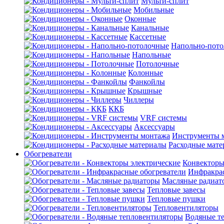
Мульти-сплит
Мобильные
Оконные
Канальные
Кассетные
Напольно-пот
Напольные
Потолочные
Колонные
Фанкойлы
Крышные
Чиллеры
ККБ
VRF системы
Аксессуары
Инструменты 
Расходные мат
Обогреватели
Конвекторы
Инфракрас
Масляные радиат
Тепловые завесы
Тепловые пушки
Тепловентиляторы
Водяные т