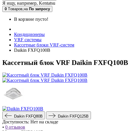
Я ищу, например,
Kentatsu
0
Tоваров,
на
По запросу
В корзине пусто!
Кондиционеры
VRF системы
Кассетные блоки VRF-систем
Daikin FXFQ100B
Кассетный блок VRF Daikin FXFQ100B
Daikin FXFQ80B
Daikin FXFQ125B
Доступность:
Нет на складе
•
0 отзывов