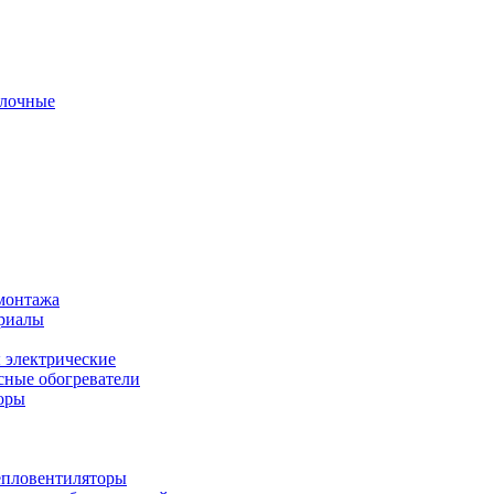
олочные
монтажа
ериалы
 электрические
ные обогреватели
оры
епловентиляторы