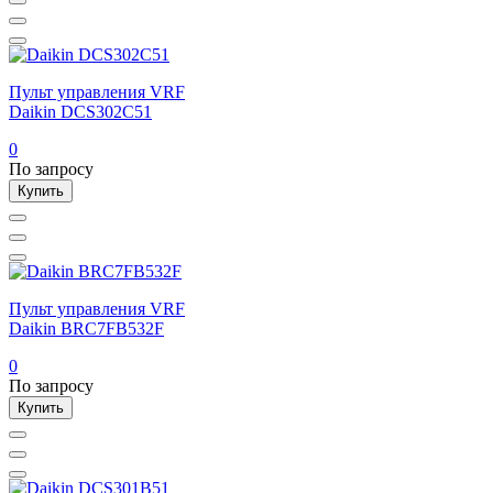
Пульт управления VRF
Daikin DCS302C51
0
По запросу
Купить
Пульт управления VRF
Daikin BRC7FB532F
0
По запросу
Купить