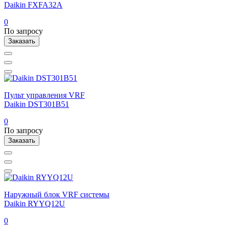
Daikin FXFA32A
0
По запросу
Заказать
Пульт управления VRF
Daikin DST301B51
0
По запросу
Заказать
Наружный блок VRF системы
Daikin RYYQ12U
0