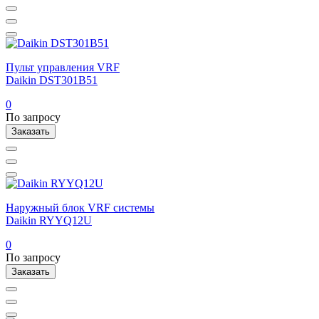
Пульт управления VRF
Daikin DST301B51
0
По запросу
Заказать
Наружный блок VRF системы
Daikin RYYQ12U
0
По запросу
Заказать