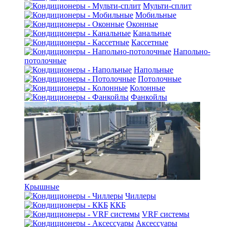
Мульти-сплит
Мобильные
Оконные
Канальные
Кассетные
Напольно-
потолочные
Напольные
Потолочные
Колонные
Фанкойлы
Крышные
Чиллеры
ККБ
VRF системы
Аксессуары