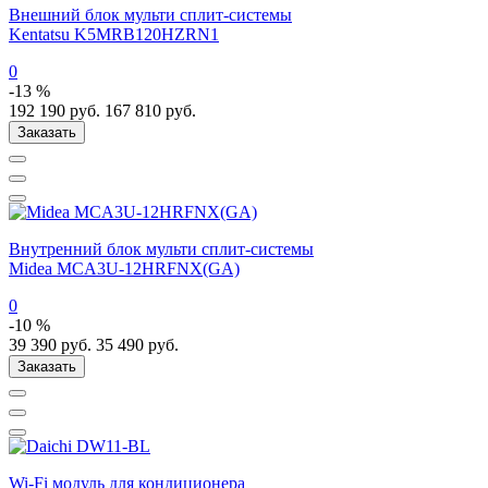
Внешний блок мульти сплит-системы
Kentatsu K5MRB120HZRN1
0
-13 %
192 190
руб.
167 810
руб.
Заказать
Внутренний блок мульти сплит-системы
Midea MCA3U-12HRFNX(GA)
0
-10 %
39 390
руб.
35 490
руб.
Заказать
Wi-Fi модуль для кондиционера