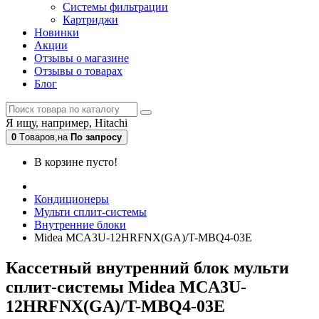
Системы фильтрации
Картриджи
Новинки
Акции
Отзывы о магазине
Отзывы о товарах
Блог
Я ищу, например,
Hitachi
0
Tоваров,
на
По запросу
В корзине пусто!
Кондиционеры
Мульти сплит-системы
Внутренние блоки
Midea MCA3U-12HRFNX(GA)/T-MBQ4-03E
Кассетный внутренний блок мульти
сплит-системы Midea MCA3U-
12HRFNX(GA)/T-MBQ4-03E