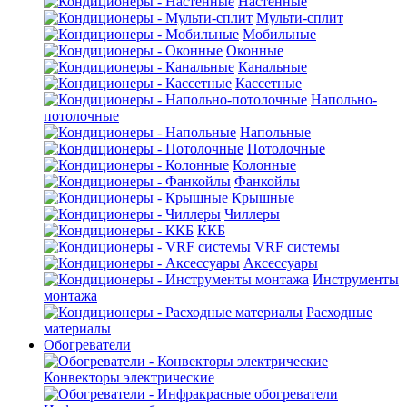
Настенные
Мульти-сплит
Мобильные
Оконные
Канальные
Кассетные
Напольно-
потолочные
Напольные
Потолочные
Колонные
Фанкойлы
Крышные
Чиллеры
ККБ
VRF системы
Аксессуары
Инструменты
монтажа
Расходные
материалы
Обогреватели
Конвекторы электрические