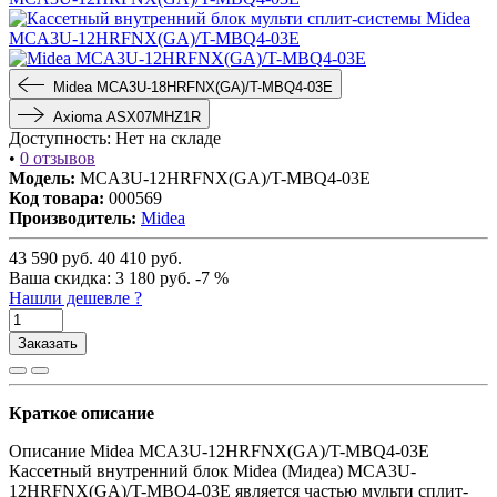
Midea MCA3U-18HRFNX(GA)/T-MBQ4-03E
Axioma ASX07MHZ1R
Доступность:
Нет на складе
•
0 отзывов
Модель:
MCA3U-12HRFNX(GA)/T-MBQ4-03E
Код товара:
000569
Производитель:
Midea
43 590
руб.
40 410
руб.
Ваша cкидка:
3 180
руб.
-7 %
Нашли дешевле ?
Заказать
Краткое описание
Описание Midea MCA3U-12HRFNX(GA)/T-MBQ4-03E
Кассетный внутренний блок Midea (Мидеа) MCA3U-
12HRFNX(GA)/T-MBQ4-03E является частью мульти сплит-