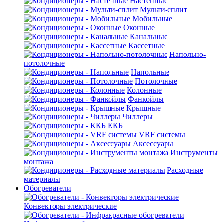
Настенные
Мульти-сплит
Мобильные
Оконные
Канальные
Кассетные
Напольно-
потолочные
Напольные
Потолочные
Колонные
Фанкойлы
Крышные
Чиллеры
ККБ
VRF системы
Аксессуары
Инструменты
монтажа
Расходные
материалы
Обогреватели
Конвекторы электрические