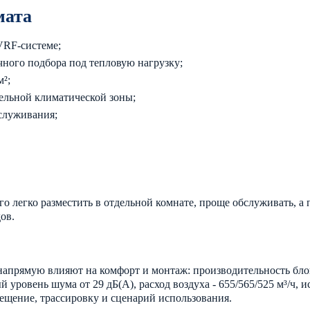
мата
VRF-системе;
очного подбора под тепловую нагрузку;
²;
ельной климатической зоны;
бслуживания;
о легко разместить в отдельной комнате, проще обслуживать, а 
ов.
апрямую влияют на комфорт и монтаж: производительность блока
уровень шума от 29 дБ(А), расход воздуха - 655/565/525 м³/ч, 
мещение, трассировку и сценарий использования.