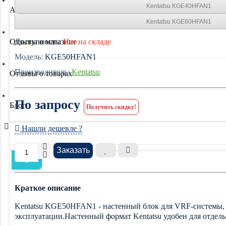
Kentatsu KGE40HFAN1
Акции
Kentatsu KGE60HFAN1
Отзывы о магазине
Доступность:
Нет на складе
Модель:
KGE50HFAN1
Производитель:
Kentatsu
Отзывы о товарах
По запросу
Блог
Получить скидку!
Нашли дешевле ?
Заказать
Краткое описание
Kentatsu KGE50HFAN1 - настенный блок для VRF-системы, к
эксплуатации.Настенный формат Kentatsu удобен для отдель