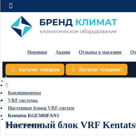
Новинки
Акции
Отзывы о магазине
От
Каталог товаров
Каталог товаров
Кондиционеры
Кондиционеры
VRF системы
Обогреватели
Настенные блоки VRF-систем
Kentatsu KGE50HFAN1
Настенный блок VRF Kenta
Водонагреватели