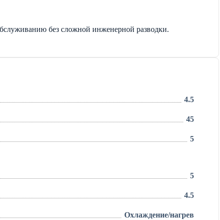
 обслуживанию без сложной инженерной разводки.
4.5
45
5
5
4.5
Охлаждение/нагрев