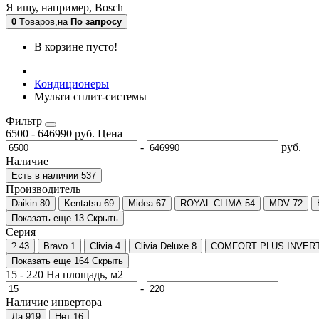
Я ищу, например,
Bosch
0
Tоваров,
на
По запросу
В корзине пусто!
Кондиционеры
Мульти сплит-системы
Фильтр
6500
-
646990
руб.
Цена
-
руб.
Наличие
Есть в наличии
537
Производитель
Daikin
80
Kentatsu
69
Midea
67
ROYAL CLIMA
54
MDV
72
Показать еще 13
Скрыть
Серия
?
43
Bravo
1
Clivia
4
Clivia Deluxe
8
COMFORT PLUS INVER
Показать еще 164
Скрыть
15
-
220
На площадь, м2
-
Наличие инвертора
Да
919
Нет
16