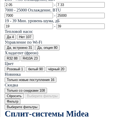
-
7000
-
25000
Охлаждение, BTU
-
19
-
39
Мин. уровень шума, дБ
-
Тепловой насос
Да
4
Нет
107
Управление по Wi-Fi
Да, встроено
31
Да, опция
80
Хладагент (фреон)
R32
88
R410A
23
Цвет
Розовый
1
белый
90
чёрный
20
Новинка
Только новые поступления
16
Скидка
Только со cкидками
108
Сбросить
Выберите фильтры
Фильтр
Выберите фильтры
Сплит-системы Midea