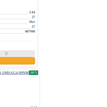
2.64
27
Нет
27
007946
-10 %