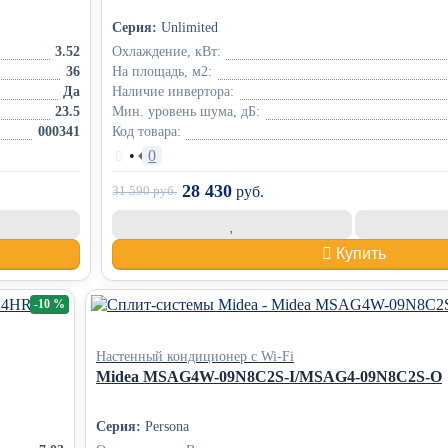
Серия:
Unlimited
3.52
Охлаждение, кВт:
36
На площадь, м2:
Да
Наличие инвертора:
23.5
Мин. уровень шума, дБ:
000341
Код товара:
•
0
28 430
31 590
руб.
руб.
Купить
-10 %
Настенный кондиционер с Wi-Fi
Midea MSAG4W-09N8C2S-I/MSAG4-09N8C2S-O
Серия:
Persona