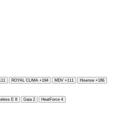
111
ROYAL CLIMA
+194
MDV
+111
Hisense
+186
eless E
8
Gaia
2
HeatForce
4