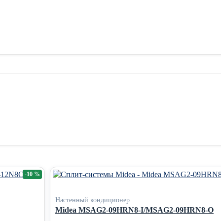
-10 %
Настенный кондиционер
Midea MSAG2-09HRN8-I/MSAG2-09HRN8-O