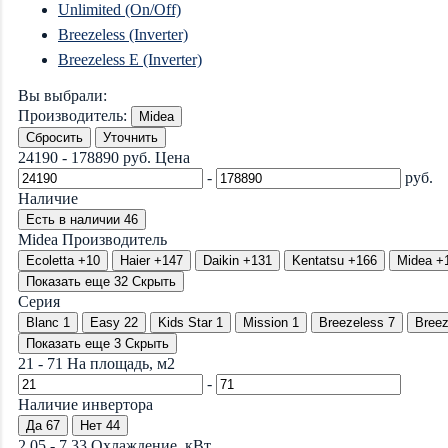
Unlimited (On/Off)
Breezeless (Inverter)
Breezeless E (Inverter)
Вы выбрали:
Производитель:
Midea
Сбросить
Уточнить
24190
-
178890
руб.
Цена
-
руб.
Наличие
Есть в наличии
46
Midea
Производитель
Ecoletta
+10
Haier
+147
Daikin
+131
Kentatsu
+166
Midea
+
Показать еще 32
Скрыть
Серия
Blanc
1
Easy
22
Kids Star
1
Mission
1
Breezeless
7
Breez
Показать еще 3
Скрыть
21
-
71
На площадь, м2
-
Наличие инвертора
Да
67
Нет
44
2.05
-
7.33
Охлаждение, кВт