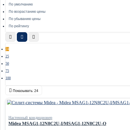
По умолчанию
По возрастанию цены
По убыванию цены
По рейтингу
24
25
50
75
100
Показывать:
24
Настенный кондиционер
Midea MSAG1-12N8C2U-I/MSAG1-12N8C2U-O