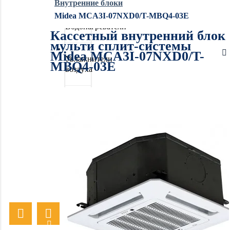
Внутренние блоки
Midea MCA3I-07NXD0/T-MBQ4-03E
Водонагреватели
Кассетный внутренний блок
мульти сплит-системы
Midea MCA3I-07NXD0/T-
Увлажнители
MBQ4-03E
воздуха
Очистители
воздуха
Осушители
воздуха
Отопление
Вентиляция