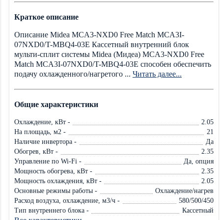
Краткое описание
Описание Midea MCA3-NXD0 Free Match MCA3I-
07NXD0/T-MBQ4-03E Кассетный внутренний блок
мульти-сплит системы Midea (Мидеа) MCA3-NXD0 Free
Match MCA3I-07NXD0/T-MBQ4-03E способен обеспечить
подачу охлажденного/нагретого ...
Читать далее...
Общие характеристики
Охлаждение, кВт -
2.05
На площадь, м2 -
21
Наличие инвертора -
Да
Обогрев, кВт -
2.35
Управление по Wi-Fi -
Да, опция
Мощность обогрева, кВт -
2.35
Мощность охлаждения, кВт -
2.05
Основные режимы работы -
Охлаждение/нагрев
Расход воздуха, охлаждение, м3/ч -
580/500/450
Тип внутреннего блока -
Кассетный