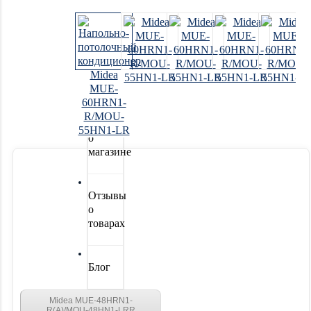
Новинки
Акции
Отзывы
о
магазине
Отзывы
о
товарах
Блог
Midea MUE-48HRN1-
R(A)/MOU-48HN1-LRR