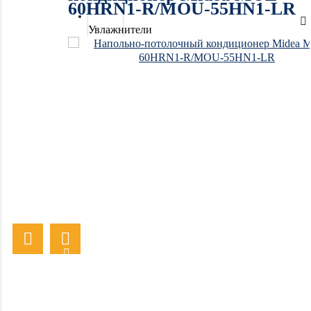
60HRN1-R/MOU-55HN1-LR
Увлажнители
воздуха
Очистители
воздуха
Осушители
воздуха
Отопление
Вентиляция
Системы
водоочистки