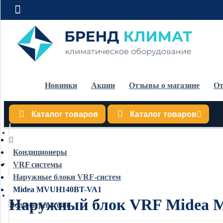
Новинки
Акции
Отзывы о магазине
От
Каталог товаров
Каталог товаров
Кондиционеры
Кондиционеры
VRF системы
Обогреватели
Наружные блоки VRF-систем
Midea MVUH140BT-VA1
Наружный блок VRF Midea
Водонагреватели