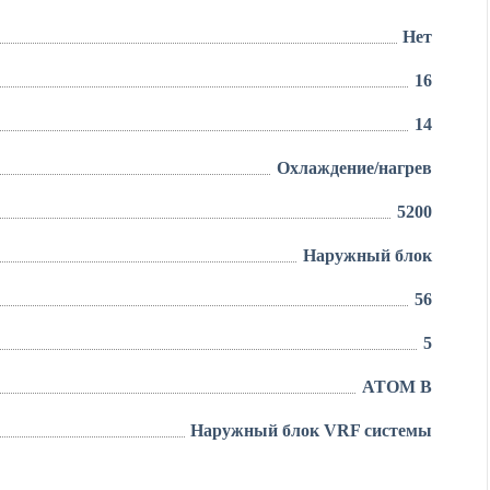
Нет
16
14
Охлаждение/нагрев
5200
Наружный блок
56
5
ATOM B
Наружный блок VRF системы