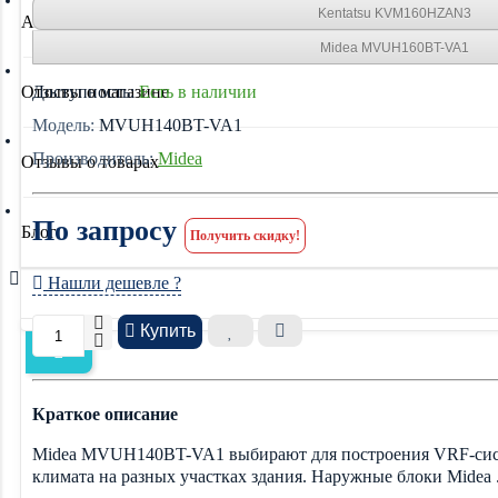
Kentatsu KVM160HZAN3
Акции
Midea MVUH160BT-VA1
Отзывы о магазине
Доступность:
Есть в наличии
Модель:
MVUH140BT-VA1
Производитель:
Midea
Отзывы о товарах
По запросу
Блог
Получить скидку!
Нашли дешевле ?
Купить
Краткое описание
Midea MVUH140BT-VA1 выбирают для построения VRF-систе
климата на разных участках здания. Наружные блоки Midea .