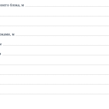
ннего блока, м
оками, м
м
м