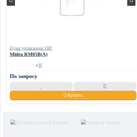
Пульт управления VRF
Midea RM05B(A)
0
По запросу
Купить