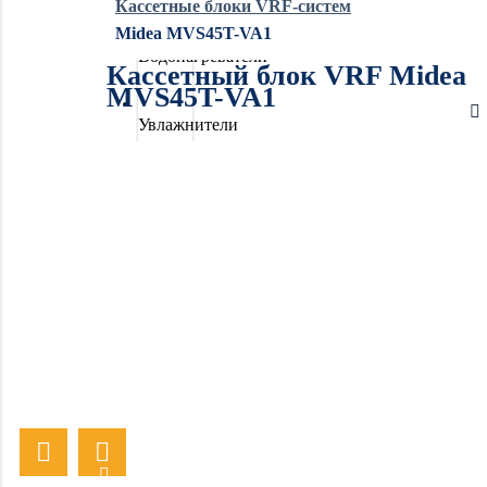
Кассетные блоки VRF-систем
Midea MVS45T-VA1
Водонагреватели
Кассетный блок VRF Midea
MVS45T-VA1
Увлажнители
воздуха
Очистители
воздуха
Осушители
воздуха
Отопление
Вентиляция