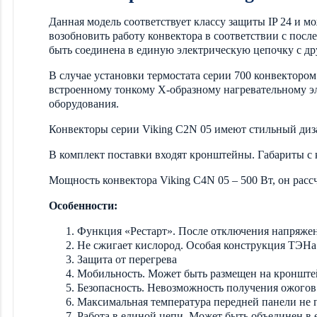
Данная модель соответствует классу защиты IP 24 и м
возобновить работу конвектора в соответствии с посл
быть соединена в единую электрическую цепочку с д
В случае установки термостата серии 700 конвекторо
встроенному тонкому Х-образному нагревательному эл
оборудования.
Конвекторы серии Viking C2N 05 имеют стильный диза
В комплект поставки входят кронштейны. Габариты 
Мощность конвектора Viking C4N 05 – 500 Вт, он расс
Особенности:
Функция «Рестарт». После отключения напряжени
Не сжигает кислород. Особая конструкция ТЭНа 
Защита от перегрева
Мобильность. Может быть размещен на кронштей
Безопасность. Невозможность получения ожогов
Максимальная температура передней панели не пр
Работа в единой цепи. Может быть объединен в