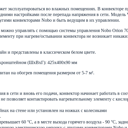
ожет эксплуатироваться во влажных помещениях. В конвекторе п
едними настройками после перепада напряжения в сети. Модель V
ругими конвекторами Nobo и быть ведущим в их управлении.
м можно управлять с помощью системы управления Nobo Orion 700
ементу при нагреве/остывании конвектора не возникает никаки
йн и представлены в классическом белом цвете.
с кронштейном (ШxВxГ): 425x400x90 мм
читан на обогрев помещения размером от 5-7 м².
я в сети и вновь его подачи, конвектор начинает работать в с
не позволяет контактировать нагревательному элементу с кисл
нах на стене или установлен на ножках с колесиками
.
евышает 60 °C, а в месте выхода горячего воздуха - 90 °C, задн
 единую электрическую цепочку с другими конвекторами Nobo и