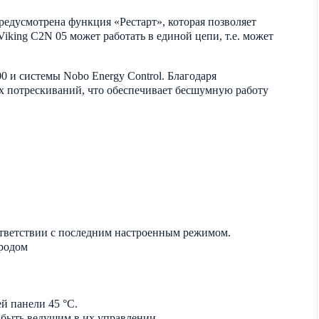
редусмотрена функция «Рестарт», которая позволяет
iking C2N 05 может работать в единой цепи, т.е. может
 и системы Nobo Energy Control. Благодаря
х потрескиваний, что обеспечивает бесшумную работу
оответствии с последним настроенным режимом.
ородом
ей панели 45 °C.
 быть ведущим в их управлении