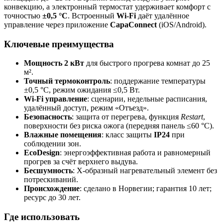
конвекцию, а электронный термостат удерживает комфорт с
точностью
±0,5 °C
. Встроенный
Wi-Fi
даёт удалённое
управление через приложение
CapaConnect
(iOS/Android).
Ключевые преимущества
Мощность 2 кВт
для быстрого прогрева комнат до 25
м².
Точный термоконтроль
: поддержание температуры
±0,5 °C, режим ожидания ≤0,5 Вт.
Wi-Fi управление
: сценарии, недельные расписания,
удалённый доступ, режим «Отъезд».
Безопасность
: защита от перегрева, функция
Restart
,
поверхности без риска ожога (передняя панель ≤60 °C).
Влажные помещения
: класс защиты
IP24
при
соблюдении зон.
EcoDesign
: энергоэффективная работа и равномерный
прогрев за счёт верхнего выдува.
Бесшумность
: X-образный нагревательный элемент без
потрескиваний.
Происхождение
: сделано в Норвегии; гарантия 10 лет;
ресурс до 30 лет.
Где использовать