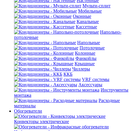
Настенные
Мульти-сплит
Мобильные
Оконные
Канальные
Кассетные
Напольно-
потолочные
Напольные
Потолочные
Колонные
Фанкойлы
Крышные
Чиллеры
ККБ
VRF системы
Аксессуары
Инструменты
монтажа
Расходные
материалы
Обогреватели
Конвекторы электрические