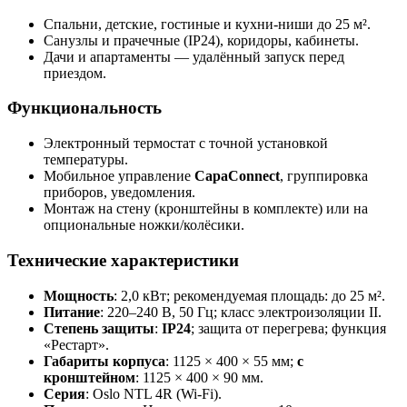
Спальни, детские, гостиные и кухни-ниши до 25 м².
Санузлы и прачечные (IP24), коридоры, кабинеты.
Дачи и апартаменты — удалённый запуск перед
приездом.
Функциональность
Электронный термостат с точной установкой
температуры.
Мобильное управление
CapaConnect
, группировка
приборов, уведомления.
Монтаж на стену (кронштейны в комплекте) или на
опциональные ножки/колёсики.
Технические характеристики
Мощность
: 2,0 кВт; рекомендуемая площадь: до 25 м².
Питание
: 220–240 В, 50 Гц; класс электроизоляции II.
Степень защиты
:
IP24
; защита от перегрева; функция
«Рестарт».
Габариты корпуса
: 1125 × 400 × 55 мм;
с
кронштейном
: 1125 × 400 × 90 мм.
Серия
: Oslo NTL 4R (Wi-Fi).